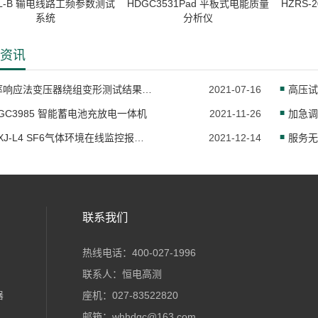
XL-B 输电线路工频参数测试
HDGC3531Pad 平板式电能质量
HZRS
系统
分析仪
资讯
频率响应法变压器绕组变形测试结果的分析原则
2021-07-16
高压试
GC3985 智能蓄电池充放电一体机
2021-11-26
HDXJ-L4 SF6气体环境在线监控报警系统
2021-12-14
联系我们
热线电话：400-027-1996
联系人：恒电高测
器
座机：027-83522820
邮箱：whhdgc@163.com