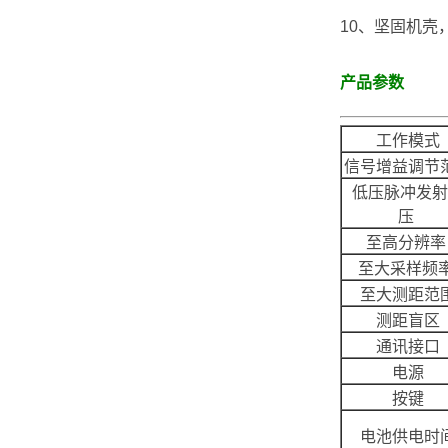
10、坚固机壳
产品参数
工作模式
信号增益调节
低压脉冲发射
压
至高分辨
至大采样频
至大测距范
测距盲区
通讯接口
电源
按键
电池供电时