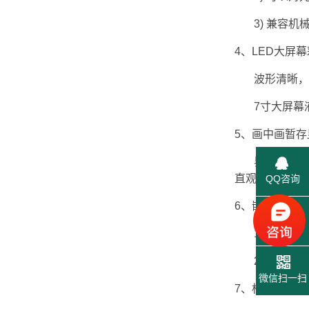
3) 兼容机
4、LED大屏
波形清晰，尤
7寸大屏幕液
5、画中画暂存
界面显示采用
直观、方便。
QQ咨询
6、嵌入式操作
联系电话
1) 设计采用嵌
2) 专用的
微信扫一扫
7、标尺功能