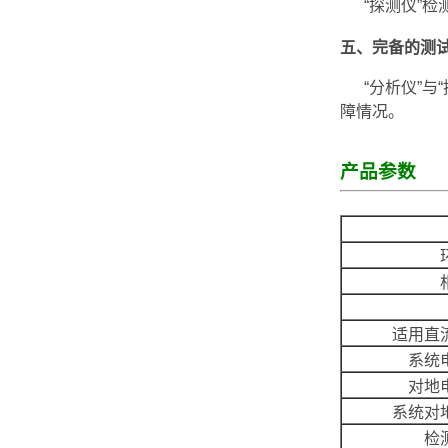
“探测仪”检
五、完备的测
“分析仪”与“
障情况。
产品参数
适用直
系统
对地
系统对
检