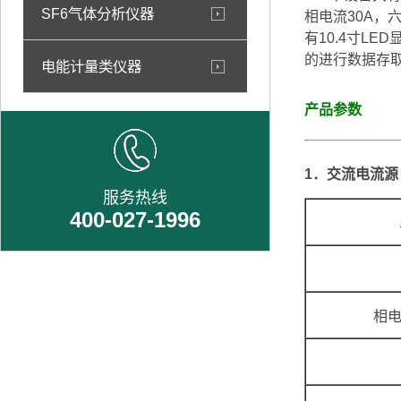
SF6气体分析仪器
相电流30A，
有10.4寸L
的进行数据存
电能计量类仪器
产品参数
1．交流电流源（
服务热线
400-027-1996
相电