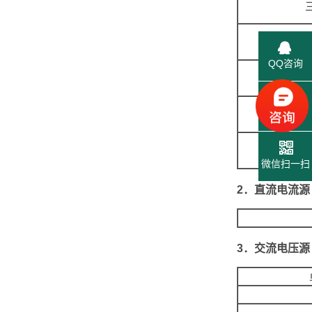
三
QQ咨询
联系电话
微信扫一扫
2．直流电流源
3．交流电压源