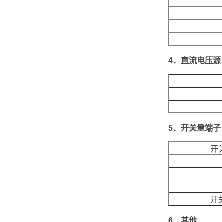
4．直流电压源
5．开关量端子
开
开
6．其他