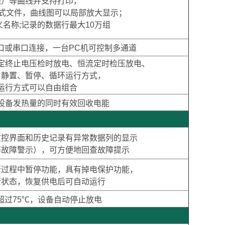
线）等曲线并支持打印，
格式文件，曲线图可以局部放大显示；
义名称;记录的数据行最大10万组
B口或串口连接，一台PC机可控制多通道
定终止电压检时放电、恒流定时检压放电、
、静置、暂停、循环运行方式，
运行方式可以自由组合
设备发热量的同时有效回收电能
监控界面和历史记录有异常数据列的显示
等故障警示），可方便地回查故障提示
行过程中暂停功能，具有掉电保护功能，
行状态，恢复供电后可自动运行
超过75℃，设备自动停止放电