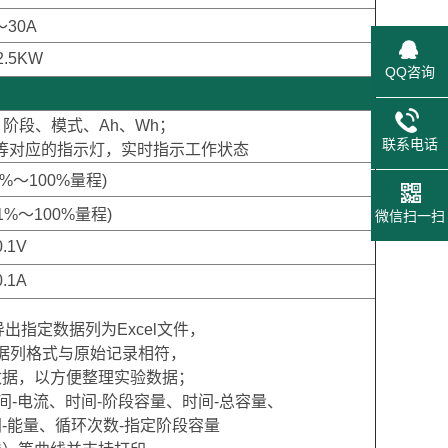
～30A
2.5KW
QQ咨询
、阶段、模式、Ah、Wh；
联系电话
源等对应的指示灯，实时指示工作状态
 (1%～100%量程)
 (1%～100%量程)
微信扫一扫
0.1V
0.1A
出指定数据列为Excel文件，
据列格式与原始记录相符，
数据，
以方便整理实验数据；
间-电流、时间-阶段容量、时间-总容量、
间-能量、循环次数-指定阶段容量