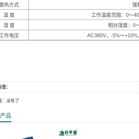
散热方式
强
温 度
工作温度范围：0～40
湿 度
相对湿度：0～
工作电压
AC380V，-5%～+10
标签：
篇：没有了
产品