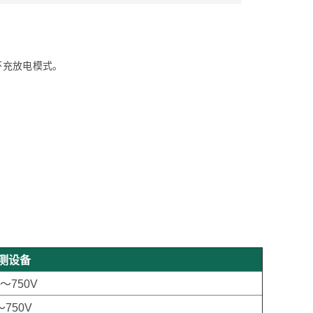
环充放电模式。
。
。
检测设备
～750V
～750V