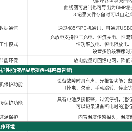
（循环容量衰减曲
曲线图可复制也可导出为BMP
3.记录文件存储时可以自定
数据通信
通过485与PC机通讯，可通过US
充放电支持恒压充电、恒流充电、恒流
工作模式
恒功率放电、恒电阻放电
设置多阶段程序时
节能环保
放电能量可回馈电网，降低
性能(液晶显示提醒+蜂鸣器告警)
设备故障时具有声、光报警功能；
机保护功能
（掉电、欠流、手动跳转、停止
具有电池反接报警，过流停机，运
接保护功能
可以记录设备断电时的运
过温保护
内置温度传感探头，温度
作环境