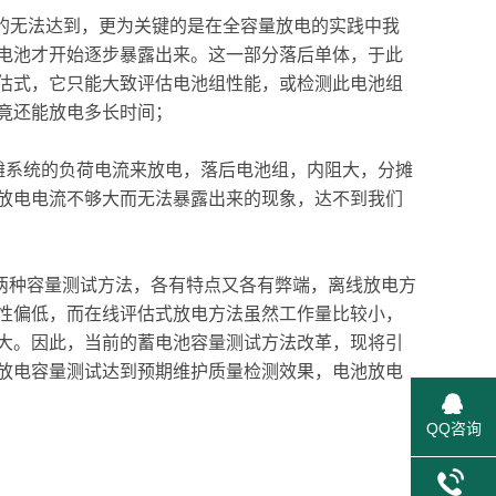
的无法达到，更为关键的是在全容量放电的实践中我
电池才开始逐步暴露出来。这一部分落后单体，于此
估式，它只能大致评估电池组性能，或检测此电池组
竟还能放电多长时间；
摊系统的负荷电流来放电，落后电池组，内阻大，分摊
放电电流不够大而无法暴露出来的现象，达不到我们
种容量测试方法，各有特点又各有弊端，离线放电方
性偏低，而在线评估式放电方法虽然工作量比较小，
大。因此，当前的蓄电池容量测试方法改革，现将引
放电容量测试达到预期维护质量检测效果，电池放电
QQ咨询