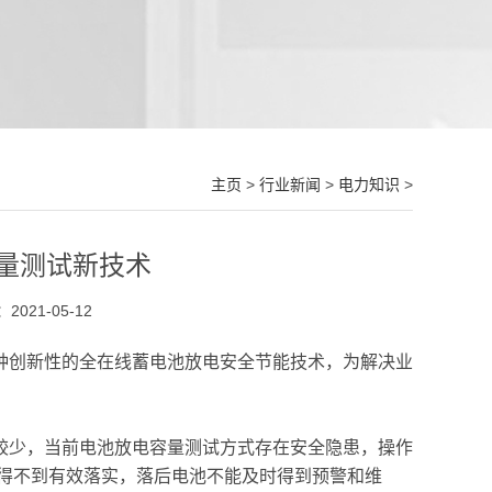
主页
>
行业新闻
>
电力知识
>
量测试新技术
021-05-12
创新性的全在线蓄电池放电安全节能技术，为解决业
少，当前电池放电容量测试方式存在安全隐患，操作
得不到有效落实，落后电池不能及时得到预警和维