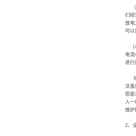
（3
们经
放电
可以
（4
电流
进行
综上
法虽
但是
入一
维护
2、