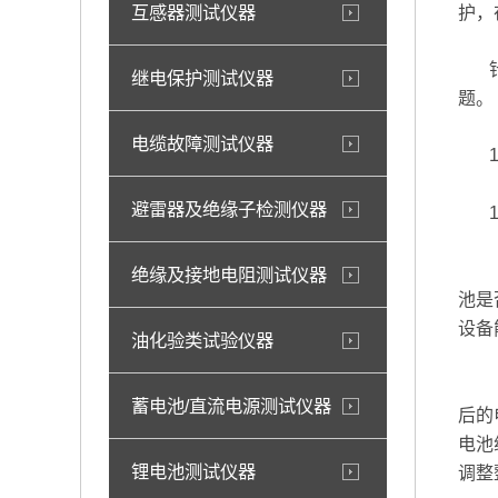
互感器测试仪器
护，
针对
继电保护测试仪器
题。
电缆故障测试仪器
1、
避雷器及绝缘子检测仪器
1.
（1
绝缘及接地电阻测试仪器
池是
设备
油化验类试验仪器
（2
蓄电池/直流电源测试仪器
后的
电池
锂电池测试仪器
调整