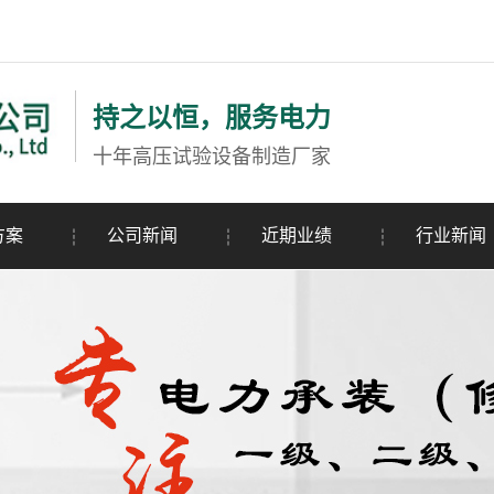
持之以恒，服务电力
十年高压试验设备制造厂家
方案
公司新闻
近期业绩
行业新闻