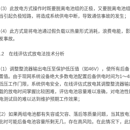
）此放电方式操作时既要脱离电池组的正极，又要脱离电池组
当引起负极短路，将造成系统供电中断，导致通信事故的发生；
）此方式是将电池通过假负载以热量形式消耗，浪费电能，影
发事故。
2 在线评估式放电法技术分析
）调整整流器输出电压至保护低压值（如46V），使所有后备
置值。由于现网系统设备绝大多数电池配置后备供电时间为1～
低压工作门限，系统供电安全，在线评估式放电其调整整流器输
载的放电时间掌握比较困难，评估电池容量难以准确，对电池性
电测试目的难以达到维护预期工作效果；
）如果两组电池都有失容或欠容、落后等质量问题，当其放电
此时可能后备电池容量所剩无几，存在高风险。在此情况下，此