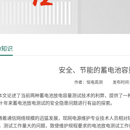
力知识
安全、节能的蓄电池容
作者：恒电高测
发布时间：2
论述了当前两种蓄电池放电容量测试技术的利弊，提供了一种
十年来蓄电池放电测试的安全隐患问题进行有益的探索。
通信网络规模的迅猛发展，现网电源维护专业技术人员相对较
，测试工作量大的问题，致使维护规程要求的电池放电测试工作