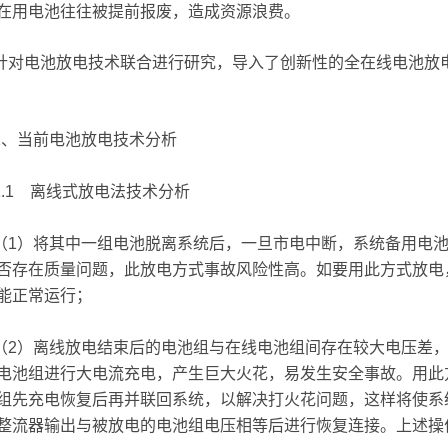
在用电池往往被提前报废，造成资源浪费。
电池放电技术联合进行研究，导入了创新性的全在线电池放电
当前电池放电技术分析
1 离线式放电法技术分析
）将其中一组电池脱离系统后，一旦市电中断，系统备用电池
否存在质量问题，此放电方式事故风险性高。如要用此方式放电
能正常运行；
）离线放电结束后的电池组与在线电池组间存在较大电压差，
电池组进行大电流充电，产生巨大火花，易发生安全事故。用此
组先充电恢复后再并联回系统，以解决打火花问题，这样将使系
整流器输出与被放电的电池组电压相等后进行恢复连接。上述操