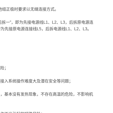
组正极时要求以无缝连接方式。
一”，即为先接电源线L1、L2、L3，后拆原电源连
为先接原电源连接线L5，后拆电源线L1、L2、L3。
险；
接入系统操作难度大及潜在安全等问题；
，基本没有发热现象，不存在高温的危险，不影响机