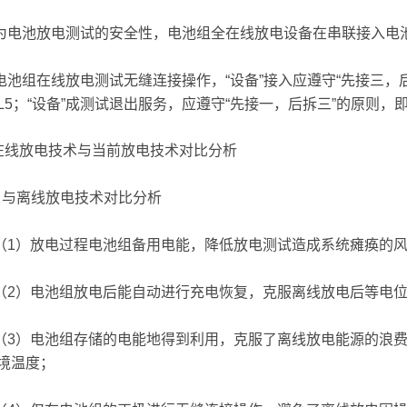
池放电测试的安全性，电池组全在线放电设备在串联接入电池
组在线放电测试无缝连接操作，“设备”接入应遵守“先接三，后拆
L5；“设备”成测试退出服务，应遵守“先接一，后拆三”的原则，即
在线放电技术与当前放电技术对比分析
1 与离线放电技术对比分析
）放电过程电池组备用电能，降低放电测试造成系统瘫痪的风
）电池组放电后能自动进行充电恢复，克服离线放电后等电位
）电池组存储的电能地得到利用，克服了离线放电能源的浪费
境温度；