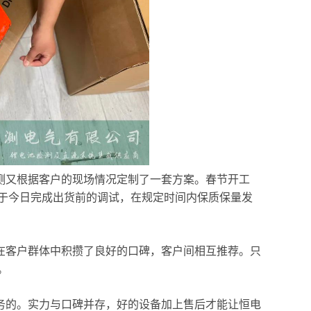
又根据客户的现场情况定制了一套方案。春节开工
于今日完成出货前的调试，在规定时间内保质保量发
客户群体中积攒了良好的口碑，客户间相互推荐。只
。
的。实力与口碑并存，好的设备加上售后才能让恒电