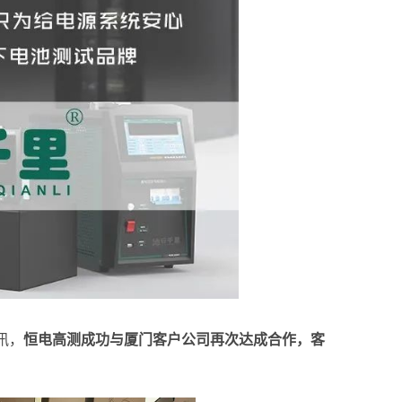
讯，
恒电高测成功与厦门客户公司再次达成合作，客