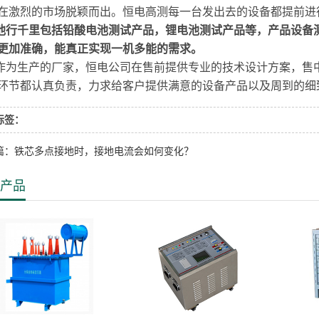
在激烈的市场脱颖而出。恒电高测每一台发出去的设备都提前进
千里包括铅酸电池测试产品，锂电池测试产品等，产品设备测
更加准确，能真正实现一机多能的需求。
生产的厂家，恒电公司在售前提供专业的技术设计方案，售中
环节都认真负责，力求给客户提供满意的设备产品以及周到的细
标签：
篇：铁芯多点接地时，接地电流会如何变化？
产品