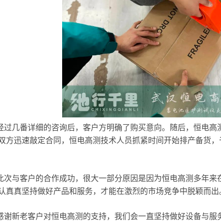
几番详细的咨询后，客户方明确了购买意向。随后，恒电高测
双方迅速敲定合同，恒电高测技术人员抓紧时间开始排产备货，
与客户的合作成功，很大一部分原因是因为恒电高测多年来在
认真真坚持做好产品和服务，才能在激烈的市场竞争中脱颖而出
新老客户对恒电高测的支持，我们会一直坚持做好设备与服务