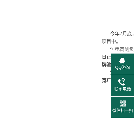
今年7月底，
项目中。
恒电高测负责
日正式签下合
牌池行千里。
QQ咨询
池行千里包括
宽广、量测结
联系电话
微信扫一扫