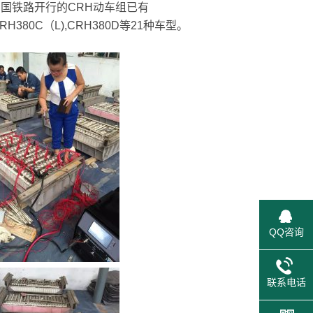
国铁路开行的CRH动车组已有
,CRH380C（L),CRH380D等21种车型。
QQ咨询
联系电话