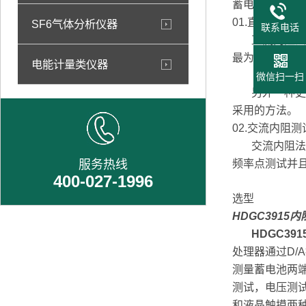
蓄电池处于不
01.
直流内阻测
SF6气体分析仪器
联系电话
直流内阻法是
最为普遍的便
电能计量类仪器
微信扫一扫
另外一种更能
采用的方法。
02.
交流内阻测
交流内阻法是
服务热线
频率点测试并
400-027-1996
选型
HDGC3915
HDGC39
处理器通过D/
测量蓄电池两
测试，电压测
和液晶触摸两