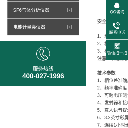
SF6气体分析仪器
QQ咨询
安全事项
电能计量类仪器
联系电话
1、现场测试
2、标准配置绝
3、核相操作
微信扫一扫
注意：发射器
服务热线
技术参数
400-027-1996
1、相位差准确
2、频率准确度：
3、可跨电压测量
4、发射器和接
5、真人语音
6、3.2英寸
7、连续1小时