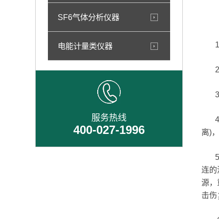
SF6气体分析仪器
1
电能计量类仪器
2、
3、
服务热线
4、
400-027-1996
离)
5、
连的
源，
击伤