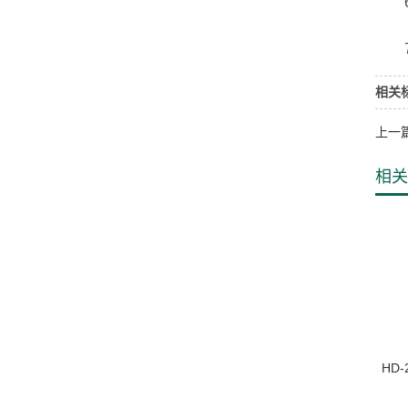
6、
7、
相关
上一
相关
HD