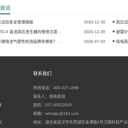
资讯
压试验安全管理措施
2020-12-30
高压试
HDZG-II 直流高压发生器的使用注意事项
2020-12-30
避雷针
江苏锂电池气密性检测品牌有哪些？池行千里推荐
2026-07-03
联系我们
热线电话：400-027-1996
联系人：恒电高测
器
座机：027-83522820
邮箱：whhdgc@163.com
仪
地址：湖北省武汉市东西湖区金潭路2号汉钢科技产业