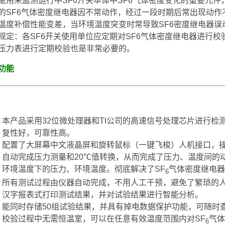
是用来监测运行中SF6开关本体中SF6气体密度变化的重要元件
的SF6气体密度继电器因不常动作，经过一段时期后常出现动
温度补偿性能变差，当环境温度突变时常导致SF6密度继电器误动作。
规定：各SF6开关使用单位应定期对SF6气体密度继电器进行校
压力表进行定期校验也是非常必要的。
功能
本产品采用32位微处理器和TI公司的高速信号处理芯片进行
复性好，可靠性高。
配置了大屏幕中文液晶屏和旋转鼠标（一键飞梭）人机接口，
自动完成压力测量和20℃值转换，从而完成了压力、温度间的
环境温度下的压力、环境温度。彻底解决了SF
气体密度继电器
6
所有测试过程由仪器自动完成，不用人工干预，避免了繁琐的
汉字报表式打印测试结果，并对试验结果进行智能分析。
能同时存储50组试验结果，并具有掉电数据保护功能，可随时
校验过程中无需恒温室，可以在任意有效温度范围内对SF
气体
6