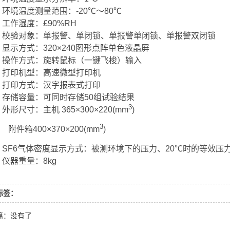
环境温度测量范围：-20℃～80℃
工作湿度：£90%RH
校验对象：单报警、单闭锁、单报警单闭锁、单报警双闭锁
显示方式：320×240图形点阵单色液晶屏
操作方式：旋转鼠标（一键飞梭）输入
打印机型：高速微型打印机
打印方式：汉字报表式打印
存储容量：可同时存储50组试验结果
3
外形尺寸：主机 365×300×220(mm
)
3
箱400×370×200(mm
)
SF6气体密度显示方式：被测环境下的压力、20℃时的等效压
仪器重量：8kg
标签：
篇：没有了