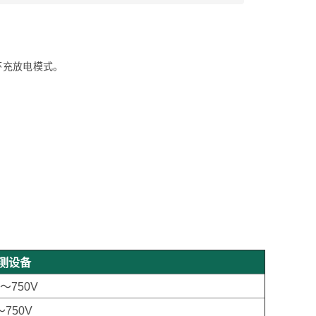
环充放电模式。
。
。
检测设备
～750V
～750V