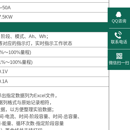
～50A
7.5KW
QQ咨询
、阶段、模式、Ah、Wh；
联系电话
源等对应的指示灯，实时指示工作状态
 (1%～100%量程)
 (1%～100%量程)
微信扫一扫
0.1V
0.1A
出指定数据列为Excel文件，
据列格式与原始记录相符，
数据，
以方便整理实验数据；
间-电流、时间-阶段容量、时间-总容量、
间-能量、循环次数-指定阶段容量