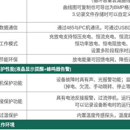
（循环容量衰减曲
曲线图可复制也可导出为BMP
3.记录文件存储时可以自定
数据通信
通过485与PC机通讯，可通过US
充放电支持恒压充电、恒流充电、恒流
工作模式
恒功率放电、恒电阻放电
设置多阶段程序时
节能环保
放电能量可回馈电网，降低
性能(液晶显示提醒+蜂鸣器告警)
设备故障时具有声、光报警功能；
机保护功能
（掉电、欠流、手动跳转、停止
具有电池反接报警，过流停机，运
接保护功能
可以记录设备断电时的运
过温保护
内置温度传感探头，温度
作环境