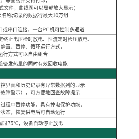
线）等曲线并支持打印，
格式文件，曲线图可以局部放大显示；
义名称;记录的数据行最大10万组
B口或串口连接，一台PC机可控制多通道
定终止电压检时放电、恒流定时检压放电、
、静置、暂停、循环运行方式，
运行方式可以自由组合
设备发热量的同时有效回收电能
监控界面和历史记录有异常数据列的显示
等故障警示），可方便地回查故障提示
行过程中暂停功能，具有掉电保护功能，
行状态，恢复供电后可自动运行
超过75℃，设备自动停止放电