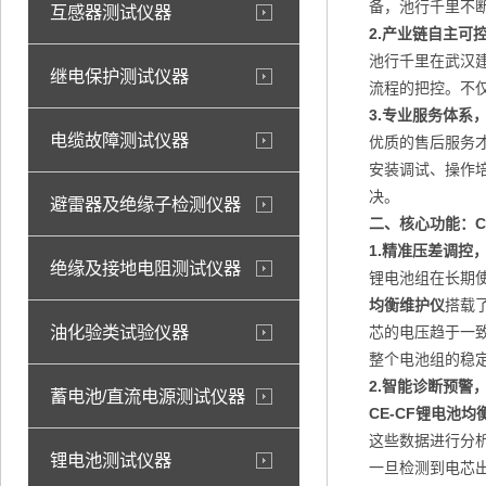
备，池行千里不
互感器测试仪器
2.
产业链自主可
池行千里在武汉
继电保护测试仪器
流程的把控。不
3.
专业服务体系
电缆故障测试仪器
优质的售后服务
安装调试、操作
决。
避雷器及绝缘子检测仪器
二、核心功能：C
1.
精准压差调控
绝缘及接地电阻测试仪器
锂电池组在长期
均衡维护仪
搭载
油化验类试验仪器
芯的电压趋于一
整个电池组的稳
2.
智能诊断预警
蓄电池/直流电源测试仪器
CE-CF锂电池均
这些数据进行分
锂电池测试仪器
一旦检测到电芯