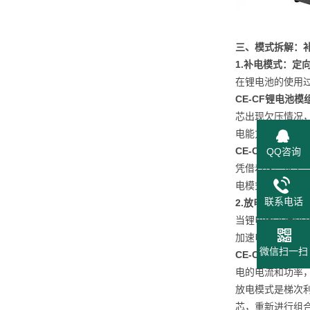
三、模式拆解：补
1.
补电模式：定
在锂电池的使用
CE-CF锂电池
芯出现欠压情况
电能力得到充分
CE-CF锂电池
QQ咨询
凭借着这些优势
电模式进行修复
联系电话
2.
放电模式：安
当锂电池进行快
加速电芯的老化
微信扫一扫
CE-CF锂电池
电的电流和功率
放电模式是梯次
芯，重新进行组