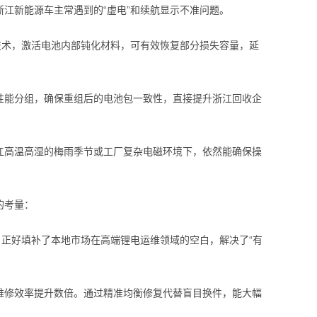
江新能源车主常遇到的“虚电”和续航显示不准问题。
技术，激活电池内部钝化材料，可有效恢复部分损失容量，延
性能分组，确保重组后的电池包一致性，直接提升浙江回收企
江高温高湿的梅雨季节或工厂复杂电磁环境下，依然能确保操
的考量：
，正好填补了本地市场在高端锂电运维领域的空白，解决了“有
维修效率提升数倍。通过精准均衡修复代替盲目换件，能大幅