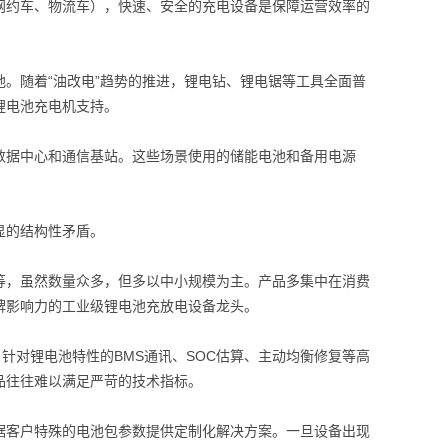
网约车、物流车），快速、安全的充电设备是保障运营效率的
。随着“油改电”趋势的推进，锂电钻、锂电锯等工具全面普
锂电池充电机支持。
数据中心和通信基站。这些场景使用的储能电池和备用电源
显的结构性矛盾。
等，虽然数量众多，但多以中小规模为主。产品多集中在消费
牌影响力的工业级锂电池充放电设备龙头。
针对锂电池特性的BMS通讯、SOC估算、主动均衡修复等高
品往往难以满足严苛的技术指标。
据客户特殊的电池包参数提供定制化解决方案。一旦设备出现