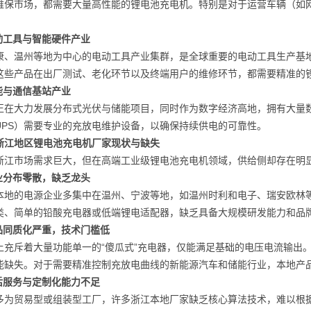
维保市场，都需要大量高性能的锂电池充电机。特别是对于运营车辆（如
。
电动工具与智能硬件产业
康、温州等地为中心的电动工具产业集群，是全球重要的电动工具生产基地
这些产品在出厂测试、老化环节以及终端用户的维修环节，都需要精准的
储能与通信基站产业
正在大力发展分布式光伏与储能项目，同时作为数字经济高地，拥有大量
UPS）需要专业的充放电维护设备，以确保持续供电的可靠性。
浙江地区锂电池充电机厂家现状与缺失
浙江市场需求巨大，但在高端工业级锂电池充电机领域，供给侧却存在明
产业分布零散，缺乏龙头
本地的电源企业多集中在温州、宁波等地，如温州时利和电子、瑞安欧林
类、简单的铅酸充电器或低端锂电适配器，缺乏具备大规模研发能力和品
产品同质化严重，技术门槛低
上充斥着大量功能单一的“傻瓜式”充电器，仅能满足基础的电压电流输出。
能缺失。对于需要精准控制充放电曲线的新能源汽车和储能行业，本地产
售后服务与定制化能力不足
多为贸易型或组装型工厂，许多浙江本地厂家缺乏核心算法技术，难以根