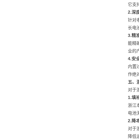
它支
2.
针对
长电
3.
能精
业的
4.安
内置
作绝
五、
对于
1.
浙江
电池
2.
对于
降低