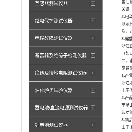
售后
互感器测试仪器
关键
2.
继电保护测试仪器
以永
及，
电缆故障测试仪器
3.
浙江
（如
避雷器及绝缘子检测仪器
二、
尽管
绝缘及接地电阻测试仪器
1.
浙江
油化验类试验仪器
电子
2.
市场
蓄电池/直流电源测试仪器
端功
3.
锂电池测试仪器
由于