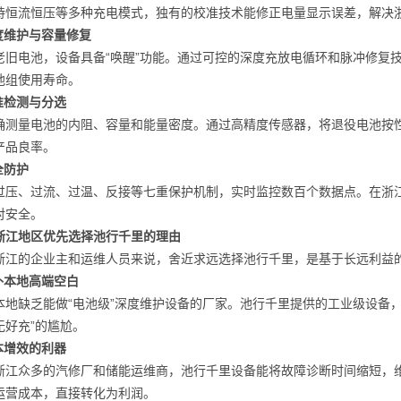
持恒流恒压等多种充电模式，独有的校准技术能修正电量显示误差，解决浙
深度维护与容量修复
老旧电池，设备具备“唤醒”功能。通过可控的深度充放电循环和脉冲修复
池组使用寿命。
精准检测与分选
确测量电池的内阻、容量和能量密度。通过高精度传感器，将退役电池按
产品良率。
全防护
过压、过流、过温、反接等七重保护机制，实时监控数百个数据点。在浙
对安全。
浙江地区优先选择池行千里的理由
浙江的企业主和运维人员来说，舍近求远选择池行千里，是基于长远利益
填补本地高端空白
本地缺乏能做“电池级”深度维护设备的厂家。池行千里提供的工业级设备
无好充”的尴尬。
降本增效的利器
浙江众多的汽修厂和储能运维商，池行千里设备能将故障诊断时间缩短，
运营成本，直接转化为利润。