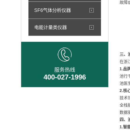
故障
SF6气体分析仪器
电能计量类仪器
三、
在浙
1.品
服务热线
400-027-1996
池行
池医
2.核
技术
全栈
数据
四、
1.智