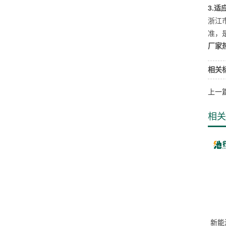
3.适
浙江
准，
厂家热
相关
上一
相关
新能