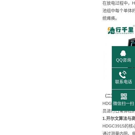
在放电过程中，H
池组中每个单体
统瘫痪。
QQ咨询
联系电话
（
二
）
HDGC3
HDGC3915
微信扫一扫
员进行日常体检
1.开尔文算法与
HDGC3915
通过测量内阻、