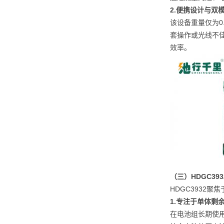
2.便携设计与双
该设备重量仅为0
套操作或光线不
效率。
（
三
）
HDGC3
HDGC3932
1.专注于单体剩
在电池组长期使用