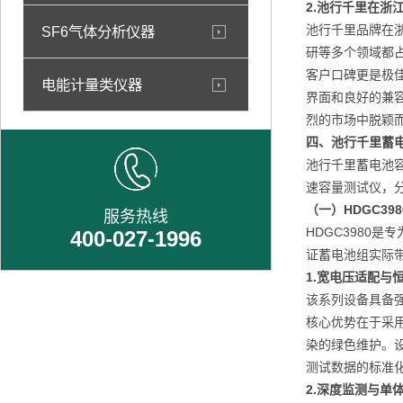
2.池行千里
在浙
池行千里品牌在
SF6气体分析仪器
研等多个领域都
客户口碑更是极
电能计量类仪器
界面和良好的兼
烈的市场中脱颖
四、池行千里蓄
池行千里蓄电池容
速容量测试仪，
（
一
）
HDGC3
服务热线
HDGC3980
400-027-1996
证蓄电池组实际
1.宽电压适配与
该系列设备具备强
核心优势在于采
染的绿色维护。
测试数据的标准
2.深度监测与单