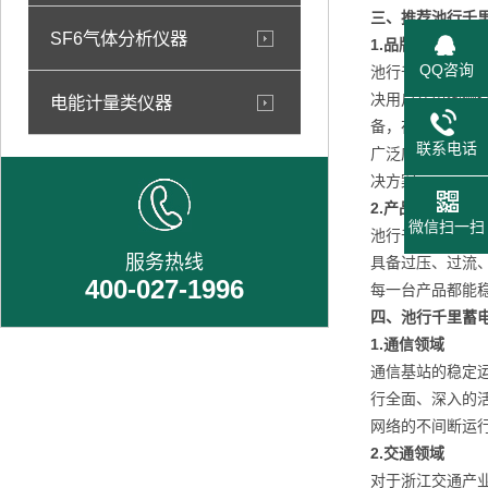
三、推荐池行千
SF6气体分析仪器
1.
品牌介绍
QQ咨询
池行千里品牌隶
决用户在电池测
电能计量类仪器
备，在电池检测
联系电话
广泛应用于电力
决方案。
2.
产品优势
微信扫一扫
池行千里HDGC
服务热线
具备过压、过流
400-027-1996
每一台产品都能
四、池行千里蓄
1.
通信
领域
通信基站的稳定
行全面、深入的
网络的不间断运
2.
交通
领域
对于浙江交通产