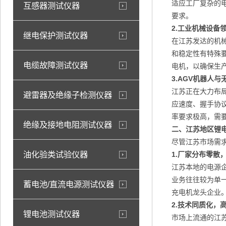
适应工厂复杂的
互感器测试仪器
要求。
2.工业机械设备
继电保护测试仪器
在江苏发达的机
和稳定性有特殊
电缆故障测试仪器
电机，以确保生
3.AGV机器人与
江苏正在大力布
避雷器及绝缘子检测仪器
应速度、握手协
率要求极高，需
绝缘及接地电阻测试仪器
二、江苏地区锂
尽管江苏市场需
油化验类试验仪器
1.厂家分布零散
江苏本地的电源
业务往往较为单
蓄电池/直流电源测试仪器
充电机龙头企业
2.技术同质化，
锂电池测试仪器
市场上流通的江