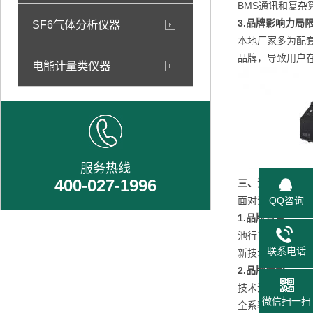
BMS通讯和复
3.品牌影响力局
SF6气体分析仪器
本地厂家多为配
品牌，导致用户
电能计量类仪器
服务热线
400-027-1996
三、池行千里品
面对江苏市场的
QQ咨询
1.品牌背景
池行千里是武汉
联系电话
新技术企业，专
2.品牌优势
技术深厚：拥有
微信扫一扫
全系覆盖：产品