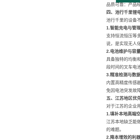
品质可靠：产品
四、池行千里锂
池行千里的设备
1.智能充电与
管
支持恒流恒压等
说，是实现无人
2.电池维护与容
具备独特的均衡
段时间的叉车电
3.精准检测与数
内置高精度传感
免因电池突发故
五、江苏地区优
对于江苏的企业
1.填补本地高端
江苏本地缺乏能做
的难题。
2.降本增效的利