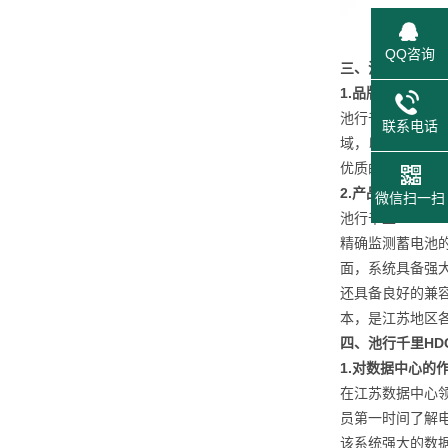
QQ咨询
三、池行千里
品
1.
品牌介绍
池行千里是武汉
联系电话
域，以解决用户
优质的产品和贴
2.
产品特点
微信扫一扫
池行千里HDGC
精确监测蓄电池
面，系统具备强
还具备良好的兼
本，是江苏地区
四、池行千里HDG
1.
对数据中心的
在江苏数据中心领
员第一时间了解
该系统强大的数