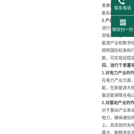
里秉持着“池行
联系电话
能系统等行业，
2.
产品优势
池行千里蓄电池
微信扫一扫
测电池状态，实
能源产业和数字
按照国际标准和
能，可实现远程
四、池行千里蓄
1.
对电力产业的
在电力产业方面
能，在新能源大
备还能保障充电
2.
对基站产业的
对于基站产业来
电力，确保通信
上，其高效的充
算法，能精准监