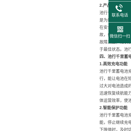
2.
产品质量卓越
池行千里蓄电池
联系电话
是为新能源电池
在安全性能上，
故，保障电池和
微信扫一扫
故障发生，延长
于最佳状态。池
四、池行千里蓄
1.
高效充电功能
池行千里蓄电池
行，能让电池在
过大对电池造成
迅速恢复续航能
体运营效率，使
2.
智能保护功能
池行千里蓄电池
能，停止继续充
下限值时，及时